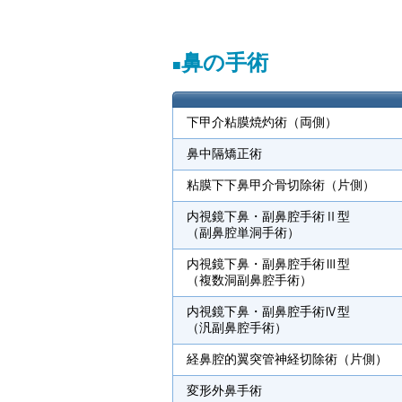
鼻の手術
下甲介粘膜焼灼術（両側）
鼻中隔矯正術
粘膜下下鼻甲介骨切除術（片側）
内視鏡下鼻・副鼻腔手術Ⅱ型
（副鼻腔単洞手術）
内視鏡下鼻・副鼻腔手術Ⅲ型
（複数洞副鼻腔手術）
内視鏡下鼻・副鼻腔手術Ⅳ型
（汎副鼻腔手術）
経鼻腔的翼突管神経切除術（片側）
変形外鼻手術