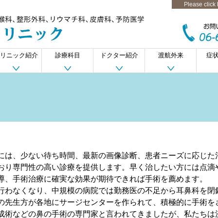
Please click
リニック紹介
診療科目
ドクター紹介
渡航外来
症
整形外科・リウマ
皮膚科一般診療
耳鼻咽喉科
内科一般
予防医学
チ科
には、少ない待ち時間、最新の画像診断、患者ニーズに応じた
おり専門性の高い診療を提供します。早く治したい方には点滴
導、手術治療に確実な効果が期待できれば手術を薦めます。
行わなくなり、中規模の病院では勤務医の不足から耳鼻科を閉
の先生方が各地にサージセンターを作られて、積極的に手術を
成術などの鼻の手術の専門家と言われてきましたが、私たちは