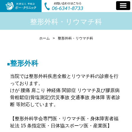
整形外科・リウマチ科
ホーム
>
整形外科・リウマチ科
整形外科
当院では整形外科疾患全般とリウマチ科の診療を行
っております。
けが 腰痛 肩こり 神経痛 関節症 リウマチ及び膠原病
骨粗鬆症(骨塩測定)労災事故 交通事故 身体障 害者診
断 等対応しています。
【整形外科学会専門医・リウマチ医・身体障害者福
祉法 15 条指定医・日体協スポーツ医・産業医】